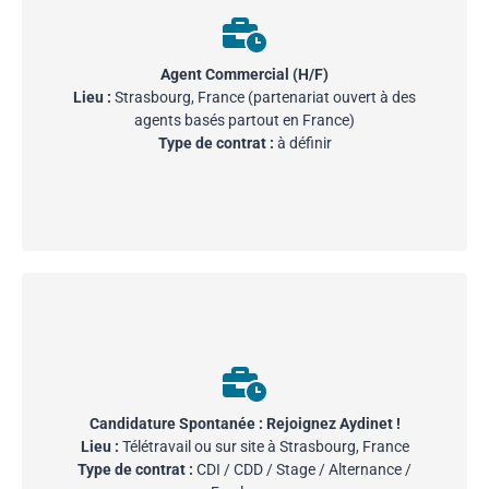
Aydinet recherche un(e) Agent(e) Commercial(e) pour
développer son portefeuille client. Vous serez chargé(e)
Agent Commercial (H/F)
de promouvoir nos services auprès d’entreprises de
Lieu :
Strasbourg, France (partenariat ouvert à des
toutes tailles.
agents basés partout en France)
Type de contrat :
à définir
En savoir +
Vous avez des compétences dans le domaine IT, un
profil commercial, ou une expertise qui pourrait
Candidature Spontanée : Rejoignez Aydinet !
renforcer nos services ? Nous serons ravis d’étudier
Lieu :
Télétravail ou sur site à Strasbourg, France
votre candidature.
Type de contrat :
CDI / CDD / Stage / Alternance /