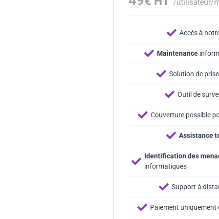
49
€ HT
/utilisateur/
Accès à notr
Maintenance
inform
Solution de pris
Outil de surve
Couverture possible po
Assistance 
Identification des men
informatiques
Support à dist
Paiement uniquement