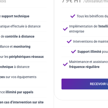
79
€ HT
mois
/utilisateur/m
e
support technique
Tous les bénéfices d
atique effectuée à distance
Implémentation de l'
Intell
entreprise
e de
contrôle à distance
Interventions de main
illance et
monitoring
Support illimité
pour
ur les
périphériques réseaux
Maintenance et assistanc
technique
à distance
fréquence régulière
aces
sur vos équipements
RECEVOIR 
ance
illimité par appels
en cas d’intervention sur site